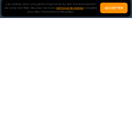
Les cookies sont une partie importante du bon fonctionnement
ACCEPTER
de notre site Web. Veuillez lire notre
politique de cookies
complète
pour des informations détaillées.
Célibataires
Chrétiens
Rejoindre