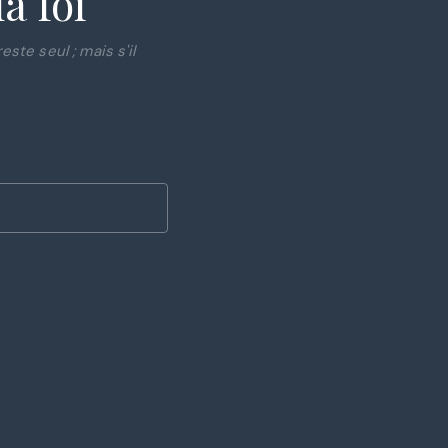
a foi
este seul ; mais s'il