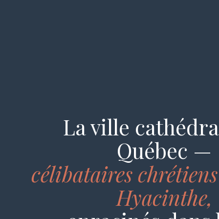
La ville cathédr
Québec —
célibataires chrétien
Hyacinthe,