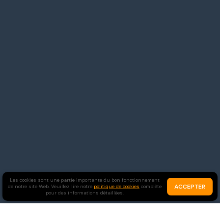
Les cookies sont une partie importante du bon fonctionnement
ACCEPTER
de notre site Web. Veuillez lire notre
politique de cookies
complète
pour des informations détaillées.