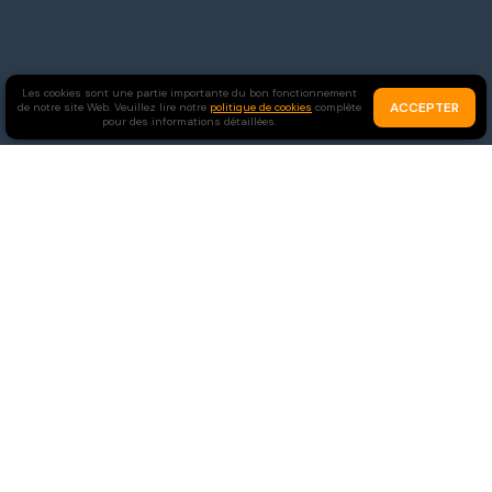
Les cookies sont une partie importante du bon fonctionnement
ACCEPTER
de notre site Web. Veuillez lire notre
politique de cookies
complète
pour des informations détaillées.
Célibataires
Chrétiens
Rejoindre