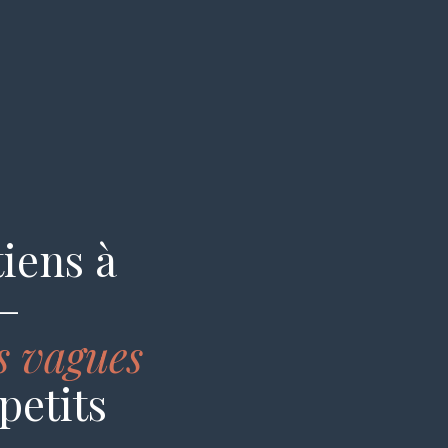
tiens à
—
es vagues
petits