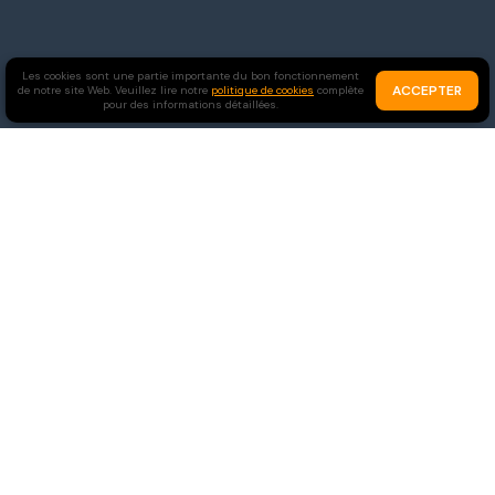
Les cookies sont une partie importante du bon fonctionnement
ACCEPTER
de notre site Web. Veuillez lire notre
politique de cookies
complète
pour des informations détaillées.
Célibataires
Chrétiens
Rejoindre